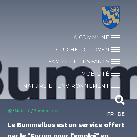
LA COMMUNE
GUICHET CITOYEN
FAMILLE ET ENFANTS
MOBILITÉ
NATURE ET ENVIRONNEMENT
Mobilité
Bummelbus
FR
DE
Le Bummelbus est un service offert
par le "Forum pour l'emploi" en